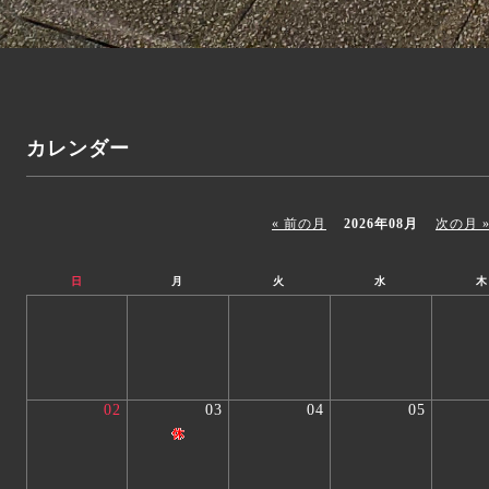
カレンダー
« 前の月
2026年08月
次の月 
日
月
火
水
木
02
03
04
05